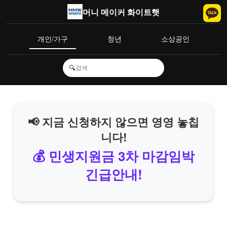
머니 메이커 화이트햇
개인/가구
청년
소상공인
🔍
📢 지금 신청하지 않으면 영영 놓칩
니다!
💰 민생지원금 3차 마감임박
긴급안내!